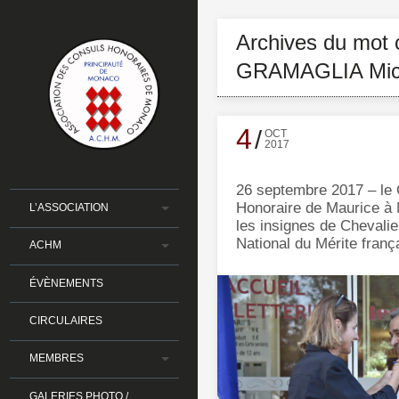
Archives du mot c
GRAMAGLIA Mic
4
OCT
2017
26 septembre 2017 – le
Honoraire de Maurice à
L’ASSOCIATION
les insignes de Chevalie
National du Mérite franç
ACHM
ÉVÈNEMENTS
CIRCULAIRES
MEMBRES
GALERIES PHOTO /