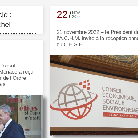
22
lé :
NOV
2022
hel
21 novembre 2022 – le Président d
l’A.C.H.M. invité à la réception ann
du C.E.S.E.
 Consul
 Monaco a reçu
r de l’Ordre
ais