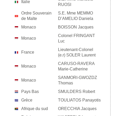
Italie
RUOSI
Ordre Souverain
S.E. Mme MEMMO
de Malte
D’AMELIO Daniela
Monaco
BOISSON Jacques
Colonel FRINGANT
Monaco
Luc
Lieutenant-Colonel
France
(e.r) SOLER Laurent
CARUSO-RAVERA
Monaco
Marie-Catherine
SANMORI-GWOZDZ
Monaco
Thomas
Pays Bas
SMULDERS Robert
Grèce
TOULIATOS Panayotis
Afrique du sud
ORECCHIA Jacques