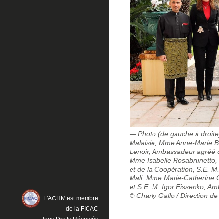
Photo (de gauche à droite
Malaisie, Mme Anne-Marie Boi
Lenoir, Ambassadeur agréé d
Mme Isabelle Rosabrunetto, 
et de la Coopération, S.E. 
Mali, Mme Marie-Catherine C
et S.E. M. Igor Fissenko, A
© Charly Gallo / Direction d
L'ACHM est membre
de la FICAC
Tous Droits Réservés