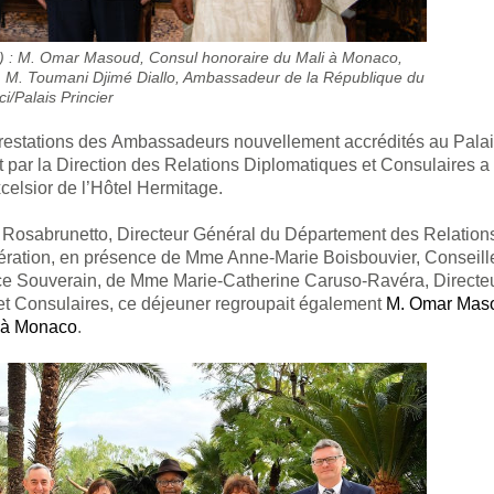
e) : M. Omar Masoud, Consul honoraire du Mali à Monaco,
S.E. M. Toumani Djimé Diallo, Ambassadeur de la République du
/Palais Princier
 prestations des Ambassadeurs nouvellement accrédités au Pala
rt par la Direction des Relations Diplomatiques et Consulaires a
celsior de l’Hôtel Hermitage.
 Rosabrunetto, Directeur Général du Département des Relation
pération, en présence de Mme Anne-Marie Boisbouvier, Conseill
nce Souverain, de Mme Marie-Catherine Caruso-Ravéra, Directe
et Consulaires, ce déjeuner regroupait également
M. Omar Mas
i à Monaco
.