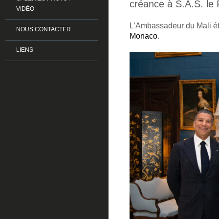
créance à S.A.S. le P
VIDÉO
L’Ambassadeur du Mali é
NOUS CONTACTER
Monaco
.
LIENS