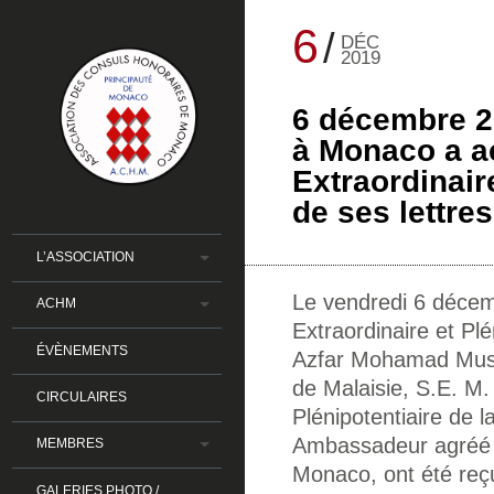
6
DÉC
2019
6 décembre 20
à Monaco a 
Extraordinair
de ses lettre
L’ASSOCIATION
Le vendredi 6 décem
ACHM
Extraordinaire et Plé
ÉVÈNEMENTS
Azfar Mohamad Musta
de Malaisie, S.E. M.
CIRCULAIRES
Plénipotentiaire de l
Ambassadeur agréé d
MEMBRES
Monaco, ont été reçu
GALERIES PHOTO /