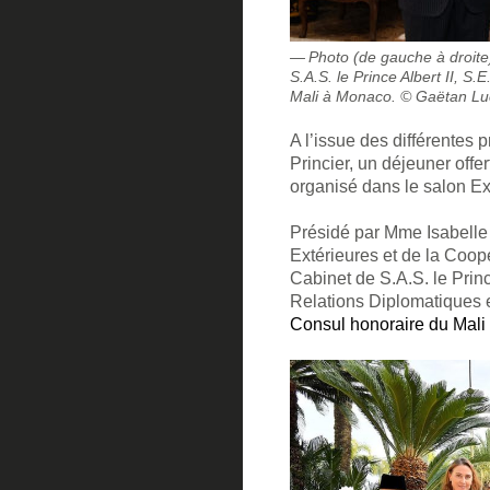
Photo (de gauche à droit
S.A.S. le Prince Albert II, 
Mali à Monaco. © Gaëtan Luci
A l’issue des différentes
Princier, un déjeuner offe
organisé dans le salon Ex
Présidé par Mme Isabelle
Extérieures et de la Coo
Cabinet de S.A.S. le Pri
Relations Diplomatiques 
Consul honoraire du Mal