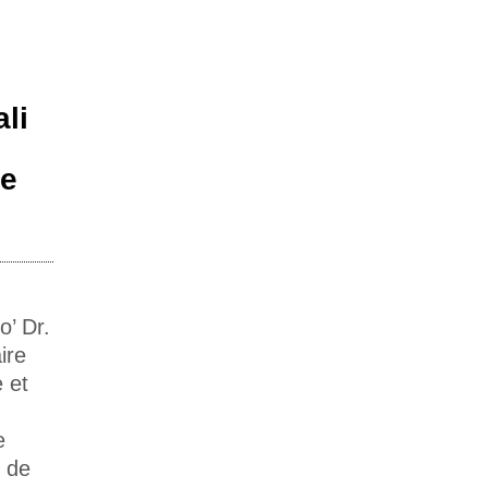
li
se
o’ Dr.
ire
 et
e
s de