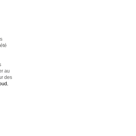
is
 été
s
er au
ur des
oud
,