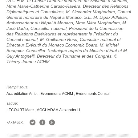
l’A.C.H.M. et Consul Général honoraire de Slovénie à Monaco,
Mme Marie-Catherine Caruso-Ravéra, Directeur des Relations
Diplomatiques et Consulaires, M. Alexander Moghadam, Consul
Général honoraire du Népal à Monaco, S.E. M. Dipak Adhikari,
Ambassadeur du Népal à Monaco, Mme Mitra Moghadam, M.
José Badia, Conseiller national, Président de la Commission
des Relations Extérieures et représentant le Président du
Conseil national, M. Guillaume Rose, Conseiller national et
Directeur Exécutif du Monaco Economic Board, M. Michel
Bouquier, Conseiller Technique auprès du Ministre d’Etat et M.
Guy Antognelli, Directeur du Tourisme et des Congrès. ©
Thierry Jouan / ACHM
Rempli sous:
Accréditation Amb.
Evenements ACHM
Evènements Consul
Tagué:
LECOURT Marc
MOGHADAM Alexander H.
PARTAGER: