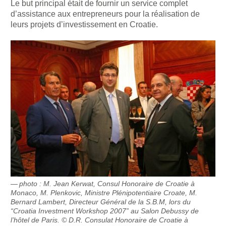
Le but principal était de fournir un service complet
d’assistance aux entrepreneurs pour la réalisation de
leurs projets d’investissement en Croatie.
photo : M. Jean Kerwat, Consul Honoraire de Croatie à
Monaco, M. Plenkovic, Ministre Plénipotentiaire Croate, M.
Bernard Lambert, Directeur Général de la S.B.M, lors du
“Croatia Investment Workshop 2007” au Salon Debussy de
l’hôtel de Paris. © D.R. Consulat Honoraire de Croatie à