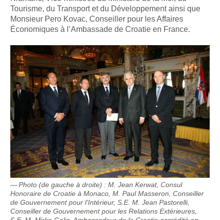
Tourisme, du Transport et du Développement ainsi que
Monsieur Pero Kovac, Conseiller pour les Affaires
Économiques à l’Ambassade de Croatie en France.
Photo (de gauche à droite) : M. Jean Kerwat, Consul
Honoraire de Croatie à Monaco, M. Paul Masseron, Conseiller
de Gouvernement pour l’Intérieur, S.E. M. Jean Pastorelli,
Conseiller de Gouvernement pour les Relations Extérieures,
S.E. M. Mirko Galic, Ambassadeur de la Croatie accrédité en