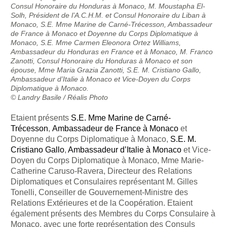
Consul Honoraire du Honduras à Monaco, M. Moustapha El-
Solh, Président de l’A.C.H.M. et Consul Honoraire du Liban à
Monaco, S.E. Mme Marine de Carné-Trécesson, Ambassadeur
de France à Monaco et Doyenne du Corps Diplomatique à
Monaco, S.E. Mme Carmen Eleonora Ortez Williams,
Ambassadeur du Honduras en France et à Monaco, M. Franco
Zanotti, Consul Honoraire du Honduras à Monaco et son
épouse, Mme Maria Grazia Zanotti, S.E. M. Cristiano Gallo,
Ambassadeur d’Italie à Monaco et Vice-Doyen du Corps
Diplomatique à Monaco.
© Landry Basile / Réalis Photo
Etaient présents
S.E. Mme Marine de Carné-
Trécesson
,
Ambassadeur de France à Monaco
et
Doyenne du Corps Diplomatique à Monaco,
S.E. M.
Cristiano Gallo
,
Ambassadeur d’Italie à Monaco
et Vice-
Doyen du Corps Diplomatique à Monaco, Mme Marie-
Catherine Caruso-Ravera, Directeur des Relations
Diplomatiques et Consulaires représentant M. Gilles
Tonelli, Conseiller de Gouvernement-Ministre des
Relations Extérieures et de la Coopération. Etaient
également présents des Membres du Corps Consulaire à
Monaco, avec une forte représentation des Consuls