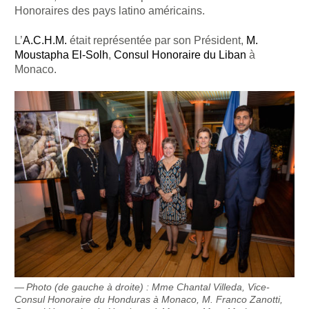
Honoraires des pays latino américains.
L’
A.C.H.M.
était représentée par son Président,
M.
Moustapha El-Solh
,
Consul Honoraire du Liban
à
Monaco.
Photo (de gauche à droite) : Mme Chantal Villeda, Vice-
Consul Honoraire du Honduras à Monaco, M. Franco Zanotti,