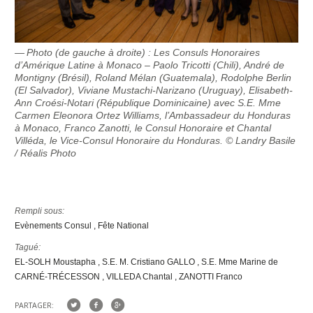
Photo (de gauche à droite) : Les Consuls Honoraires
d’Amérique Latine à Monaco – Paolo Tricotti (Chili), André de
Montigny (Brésil), Roland Mélan (Guatemala), Rodolphe Berlin
(El Salvador), Viviane Mustachi-Narizano (Uruguay), Elisabeth-
Ann Croési-Notari (République Dominicaine) avec S.E. Mme
Carmen Eleonora Ortez Williams, l’Ambassadeur du Honduras
à Monaco, Franco Zanotti, le Consul Honoraire et Chantal
Villéda, le Vice-Consul Honoraire du Honduras. © Landry Basile
/ Réalis Photo
Rempli sous:
Evènements Consul
Fête National
Tagué:
EL-SOLH Moustapha
S.E. M. Cristiano GALLO
S.E. Mme Marine de
CARNÉ-TRÉCESSON
VILLEDA Chantal
ZANOTTI Franco
PARTAGER: